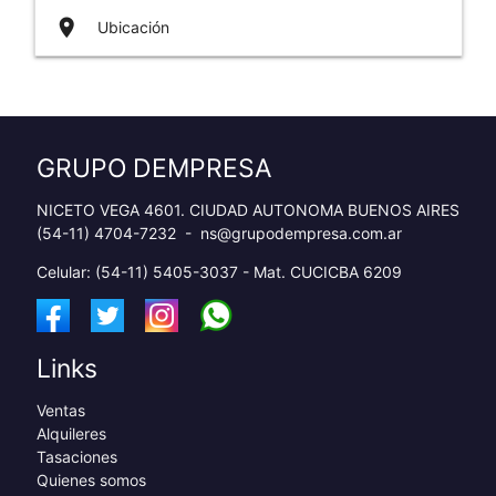
place
Ubicación
GRUPO DEMPRESA
NICETO VEGA 4601. CIUDAD AUTONOMA BUENOS AIRES
(54-11) 4704-7232
-
ns@grupodempresa.com.ar
Celular: (54-11) 5405-3037 - Mat. CUCICBA 6209
Links
Ventas
Alquileres
Tasaciones
Quienes somos